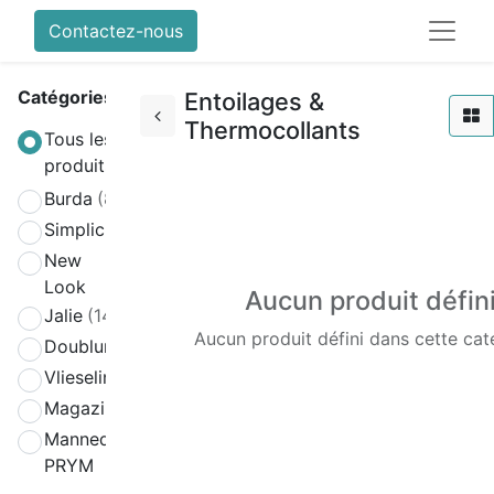
Contactez-nous
Catégories
Entoilages &
Thermocollants
Tous les
produits
Burda
(808)
Simplicity
(580)
New
(270)
Look
Aucun produit défin
Jalie
(141)
Aucun produit défini dans cette cat
Doublure
(2)
Vlieseline
(64)
Magazines
(19)
Mannequin
(4)
PRYM