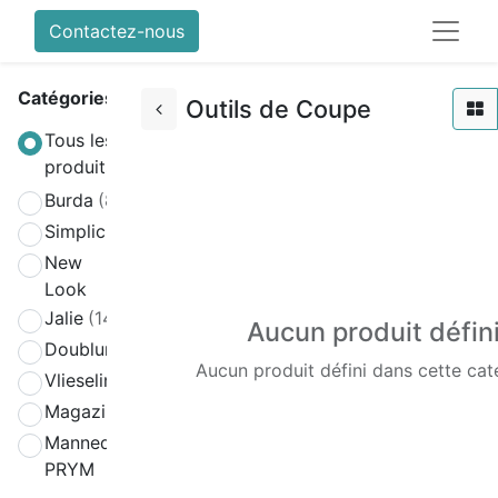
Contactez-nous
Catégories
Outils de Coupe
Tous les
produits
Burda
(808)
Simplicity
(580)
New
(270)
Look
Jalie
(141)
Aucun produit défin
Doublure
(2)
Aucun produit défini dans cette cat
Vlieseline
(64)
Magazines
(19)
Mannequin
(4)
PRYM