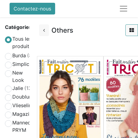
Contactez-nous
Catégories
Others
Tous les
produits
Burda
(808)
Simplicity
(580)
New
(270)
Look
Jalie
(139)
Doublure
(2)
Vlieseline
(64)
Magazines
(19)
Mannequin
(4)
PRYM