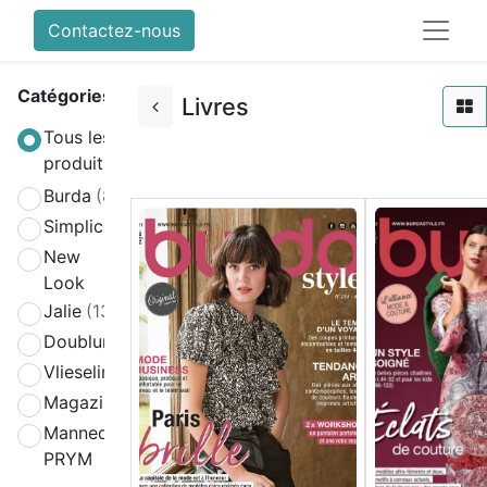
Contactez-nous
Catégories
Livres
Tous les
produits
Burda
(808)
Simplicity
(580)
New
(270)
Look
Jalie
(139)
Doublure
(2)
Vlieseline
(64)
Magazines
(19)
Mannequin
(4)
PRYM