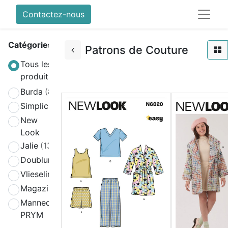
Contactez-nous
Catégories
Patrons de Couture
Tous les
produits
Burda
(808)
Simplicity
(580)
New
(270)
Look
Jalie
(139)
Doublure
(2)
Vlieseline
(64)
Magazines
(19)
Mannequin
(4)
PRYM