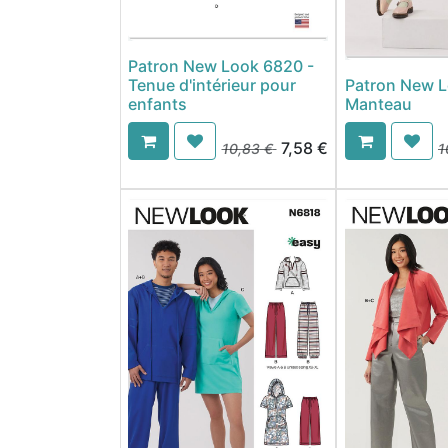
Patron New Look 6820 -
Tenue d'intérieur pour
Patron New L
enfants
Manteau
7,58
€
10,83
€
1