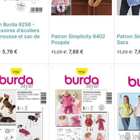
n Burda 9256 -
soires d'écoliers
trousse et sac de
Patron Simplicity 8402
Patron Si
Poupée
Sacs
5,78
€
7,88
€
7,
11,25
€
11,25
€