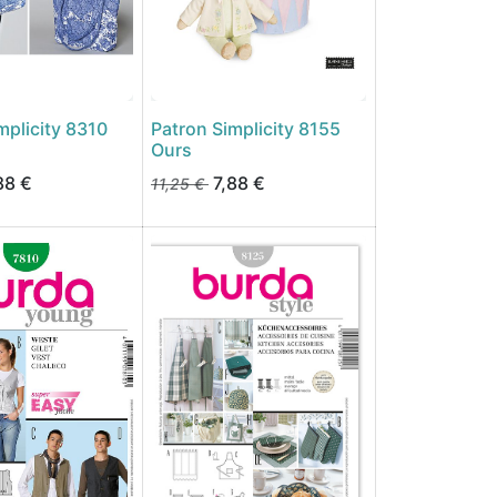
mplicity 8310
Patron Simplicity 8155
Ours
88
€
7,88
€
11,25
€