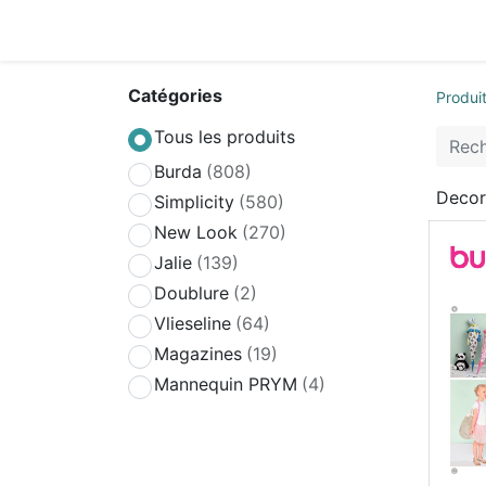
Accueil
Boutique
Achat Rapide
Conta
Catégories
Produi
Tous les produits
Burda
(808)
Decor
Simplicity
(580)
New Look
(270)
Jalie
(139)
Doublure
(2)
Vlieseline
(64)
Magazines
(19)
Mannequin PRYM
(4)