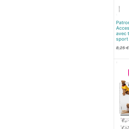
Patro
Acces
avec 
sport
8,25
€