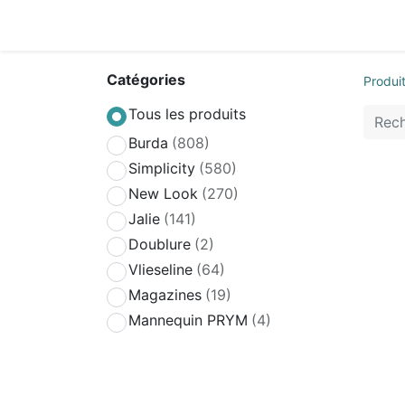
Accueil
Boutique
Achat Rapide
Conta
Catégories
Produi
Tous les produits
Burda
(808)
Simplicity
(580)
New Look
(270)
Jalie
(141)
Doublure
(2)
Vlieseline
(64)
Magazines
(19)
Mannequin PRYM
(4)