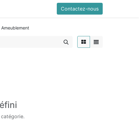
Contactez-nous
& Ameublement
éfini
 catégorie.