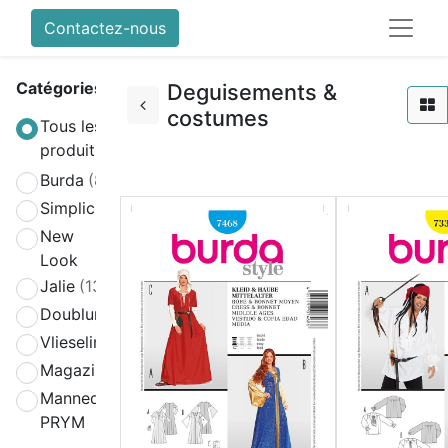
Contactez-nous
Catégories
Deguisements &
costumes
Tous les
produits
Burda
(808)
Simplicity
(580)
New
(270)
Look
Jalie
(139)
Doublure
(2)
Vlieseline
(64)
Magazines
(19)
Mannequin
(4)
PRYM