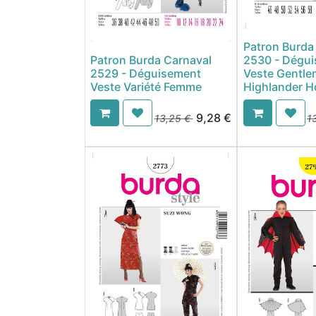
Patron Burda
Patron Burda Carnaval
2530 - Dégu
2529 - Déguisement
Veste Gentle
Veste Variété Femme
Highlander 
9,28
€
13,25
€
1