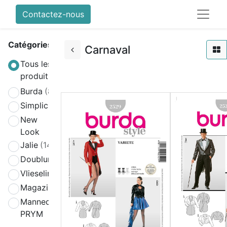
Contactez-nous
Catégories
Carnaval
Tous les
produits
Burda
(808)
Simplicity
(580)
New
(270)
Look
Jalie
(141)
Doublure
(2)
Vlieseline
(64)
Magazines
(19)
Mannequin
(4)
PRYM