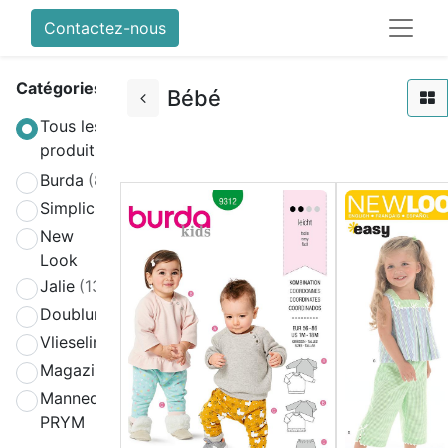
Contactez-nous
Catégories
Bébé
Tous les
produits
Burda
(808)
Simplicity
(580)
New
(270)
Look
Jalie
(139)
Doublure
(2)
Vlieseline
(64)
Magazines
(19)
Mannequin
(4)
PRYM