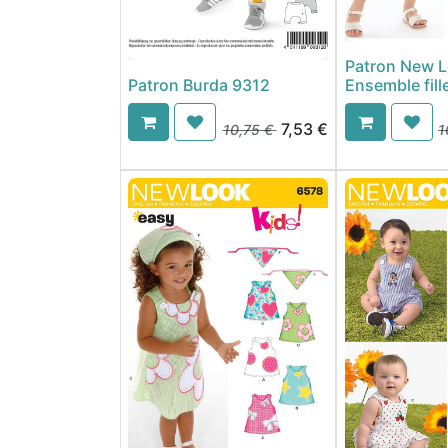
Patron New 
Patron Burda 9312
Ensemble fill
7,53
€
10,75
€
1