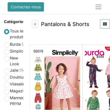
Contactez-nous
Catégories
Pantalons & Shorts
Tous les
produits
Burda
(808)
Simplicity
(580)
New
(270)
Look
Jalie
(141)
Doublure
(2)
Vlieseline
(64)
Magazines
(19)
Mannequin
(4)
PRYM