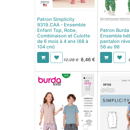
Patron Simplicity
9319.CAA - Ensemble
Enfant Top, Robe,
Patron Burda
Combinaison et Culotte
Ensemble béb
de 6 mois à 4 ans (68 à
pantalon réve
104 cm)
56 au 98
8,46
€
12,08
€