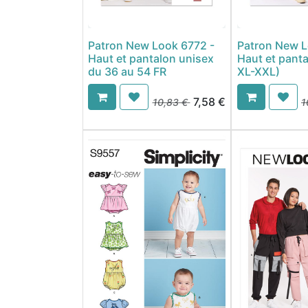
Patron New Look 6772 -
Patron New L
Haut et pantalon unisex
Haut et panta
du 36 au 54 FR
XL-XXL)
7,58
€
10,83
€
1