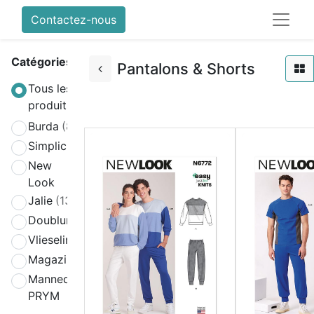
Contactez-nous
Catégories
Pantalons & Shorts
Tous les
produits
Burda
(808)
Simplicity
(580)
New
(270)
Look
Jalie
(139)
Doublure
(2)
Vlieseline
(64)
Magazines
(19)
Mannequin
(4)
PRYM