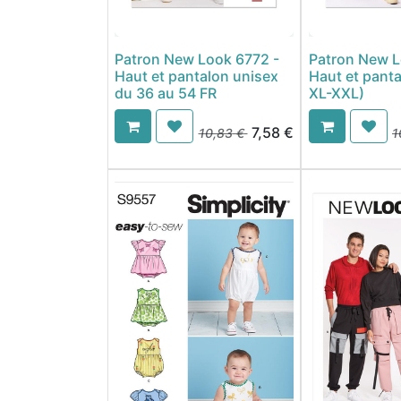
Patron New Look 6772 -
Patron New L
Haut et pantalon unisex
Haut et panta
du 36 au 54 FR
XL-XXL)
7,58
€
10,83
€
1