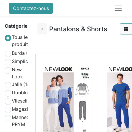
Contactez-nous
Catégories
Pantalons & Shorts
Tous les
produits
Burda
(808)
Simplicity
(580)
New
(270)
Look
Jalie
(141)
Doublure
(2)
Vlieseline
(64)
Magazines
(19)
Mannequin
(4)
PRYM