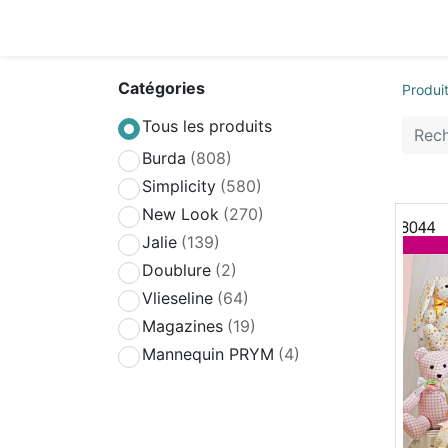
Accueil
Boutique
Achat Rapide
Conta
Catégories
Produi
Tous les produits
Burda
(808)
Simplicity
(580)
New Look
(270)
Jalie
(139)
Doublure
(2)
Vlieseline
(64)
Magazines
(19)
Mannequin PRYM
(4)