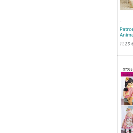
Patro
Anima
11,25