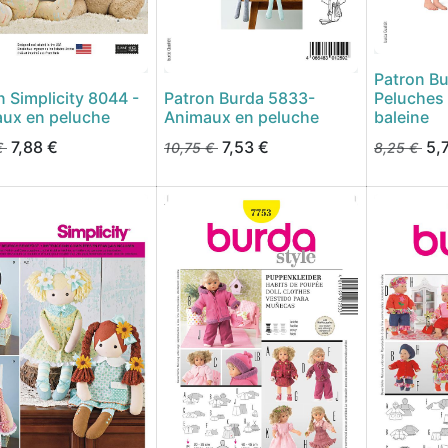
Patron Bu
n Simplicity 8044 -
Patron Burda 5833-
Peluches 
ux en peluche
Animaux en peluche
baleine
7,88
€
7,53
€
5,
€
10,75
€
8,25
€