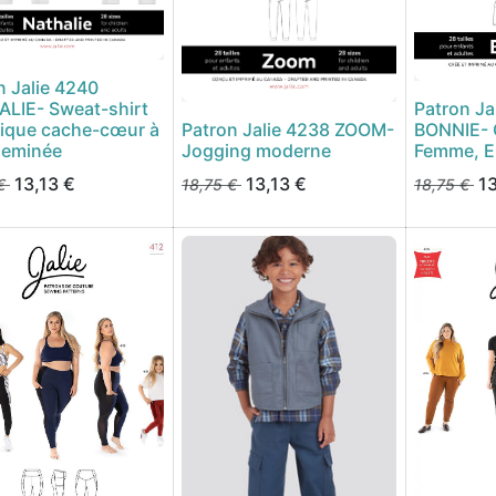
n Jalie 4240
LIE- Sweat-shirt
Patron Ja
nique cache-cœur à
Patron Jalie 4238 ZOOM-
BONNIE- 
heminée
Jogging moderne
Femme, En
13,13
€
13,13
€
13
€
18,75
€
18,75
€