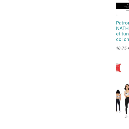
Patro
NATHA
et tu
col c
18,75