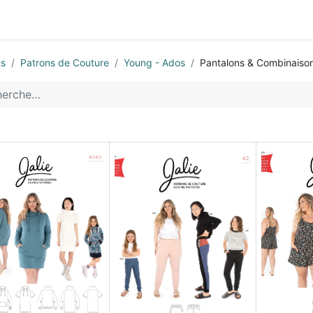
0
ctez-nous
ts
Patrons de Couture
Young - Ados
Pantalons & Combinaiso