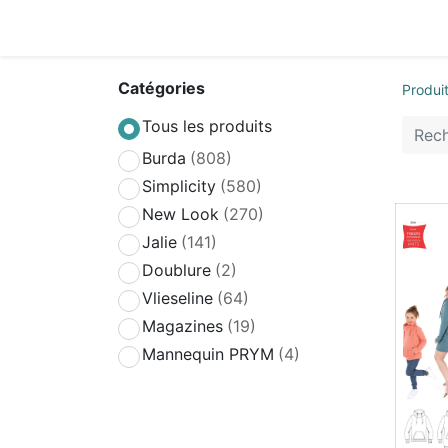
Accueil
Boutique
Achat Rapide
Conta
Catégories
Produi
Tous les produits
Burda
(808)
Simplicity
(580)
New Look
(270)
Jalie
(141)
Doublure
(2)
Vlieseline
(64)
Magazines
(19)
Mannequin PRYM
(4)