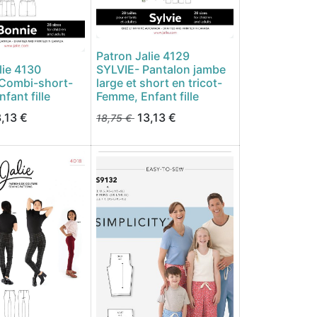
Patron Jalie 4129
lie 4130
SYLVIE- Pantalon jambe
Combi-short-
large et short en tricot-
fant fille
Femme, Enfant fille
,13
€
13,13
€
18,75
€