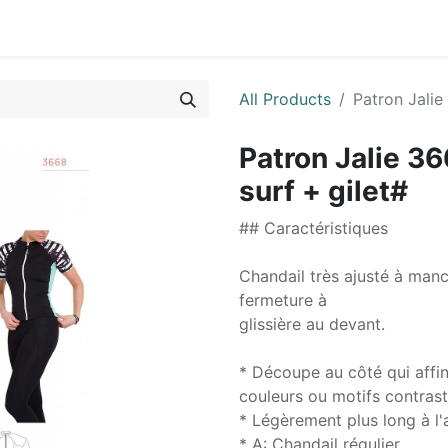
0
ctez-nous
All Products
Patron Jalie
Patron Jalie 36
surf + gilet#
## Caractéristiques
Chandail très ajusté à man
fermeture à
glissière au devant.
* Découpe au côté qui affin
couleurs ou motifs contrast
* Légèrement plus long à l'
* A: Chandail régulier