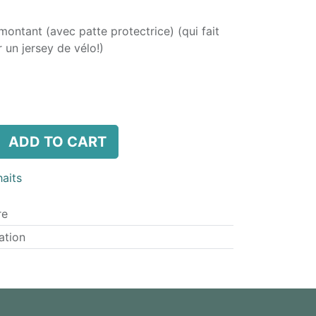
montant (avec patte protectrice) (qui fait
un jersey de vélo!)
ADD TO CART
haits
re
ation