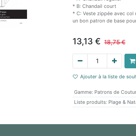
* B: Chandail court
* C: Veste zippée avec col 
un bon patron de base pour 
13,13
€
18,75
€
Ajouter à la liste de sou
Gamme
:
Patrons de Coutu
Liste produits
:
Plage & Nat