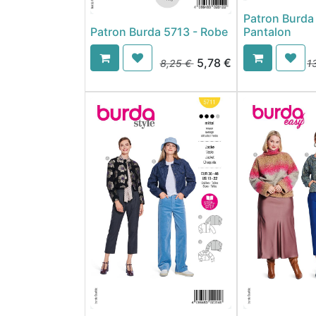
Patron Burda
Patron Burda 5713 - Robe
Pantalon
5,78
€
8,25
€
1