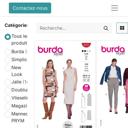
Contactez-nous
Catégories
Tous les
produits
Burda
(808)
Simplicity
(580)
New
(270)
Look
Jalie
(141)
Doublure
(2)
Vlieseline
(64)
Magazines
(19)
Mannequin
(4)
PRYM