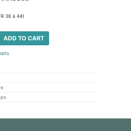
FR 36 à 44)
ADD TO CART
haits
re
ops