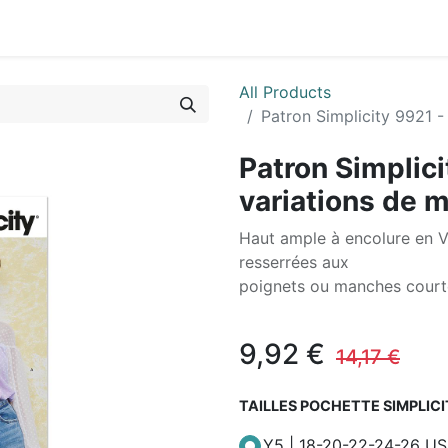
0
ctez-nous
All Products
Patron Simplicity 9921 
Patron Simplici
variations de 
Haut ample à encolure en 
resserrées aux
poignets ou manches court
9,92
€
14,17
€
TAILLES POCHETTE SIMPLIC
Y5 | 18-20-22-24-26 US