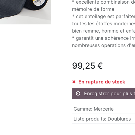
* excellente combinaison d
mémoire de forme
* cet entoilage est parfait
toutes les étoffes modernes
bien femme, homme et enf
* garantit une adhérence i
nombreuses opérations d'en
99,25
€
En rupture de stock
Enregistrer pour plus 
Gamme
:
Mercerie
Liste produits
:
Doublures- 