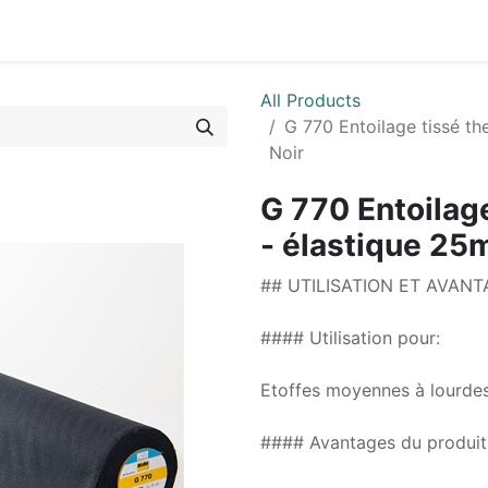
0
ctez-nous
All Products
G 770 Entoilage tissé th
Noir
G 770 Entoilage
- élastique 25m
## UTILISATION ET AVAN
#### Utilisation pour:
Etoffes moyennes à lourdes,
#### Avantages du produit