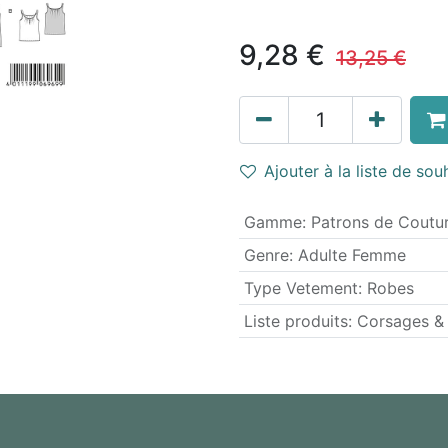
9,28
€
13,25
€
Ajouter à la liste de sou
Gamme
:
Patrons de Coutu
Genre
:
Adulte Femme
Type Vetement
:
Robes
Liste produits
:
Corsages &