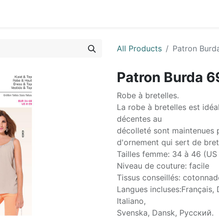
0
ctez-nous
All Products
Patron Burd
Patron Burda 6
Robe à bretelles.
La robe à bretelles est idé
décentes au
décolleté sont maintenues p
d'ornement qui sert de bret
Tailles femme: 34 à 46 (US
Niveau de couture: facile
Tissus conseillés: cotonnad
Langues incluses:Français, 
Italiano,
Svenska, Dansk, Pусский.