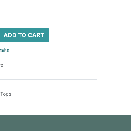
ADD TO CART
haits
re
 Tops