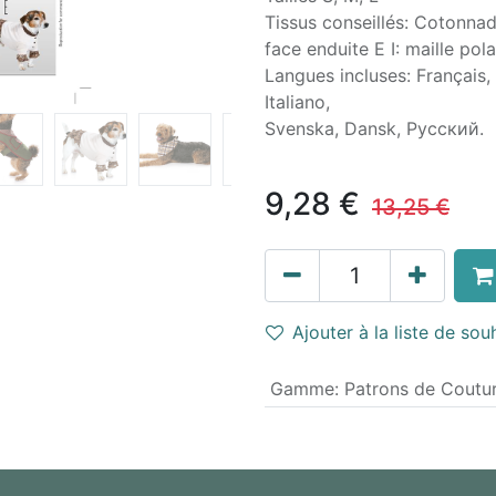
Tissus conseillés: Cotonnade
face enduite E I: maille polai
Langues incluses: Français,
Italiano,
Svenska, Dansk, Pусский.
9,28
€
13,25
€
Ajouter à la liste de sou
Gamme
:
Patrons de Coutu