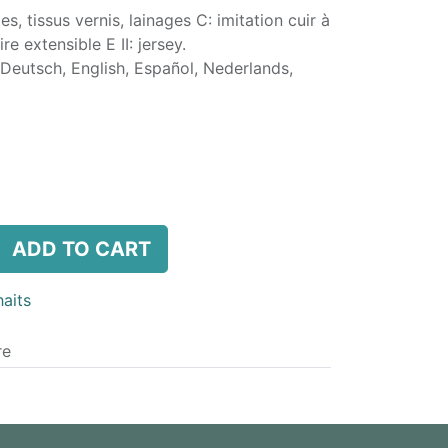
s, tissus vernis, lainages C: imitation cuir à
re extensible E II: jersey.
 Deutsch, English, Español, Nederlands,
ADD TO CART
haits
re