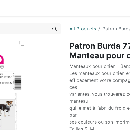
0
ctez-nous
All Products
Patron Burd
Patron Burda 7
Manteau pour 
Manteaux pour chien - Ban
Les manteaux pour chien en 
efficacement votre compagn
ces
variantes, vous trouverez ce
manteau
qui le met à l’abri du froid
par
ses couleurs ou son imprim
Tailles S, M, L