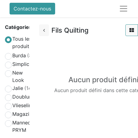
Contactez-nous
Catégories
Fils Quilting
Tous les
produits
Burda
(808)
Simplicity
(580)
New
(270)
Aucun produit défin
Look
Jalie
(141)
Aucun produit défini dans cette cat
Doublure
(2)
Vlieseline
(64)
Magazines
(19)
Mannequin
(4)
PRYM