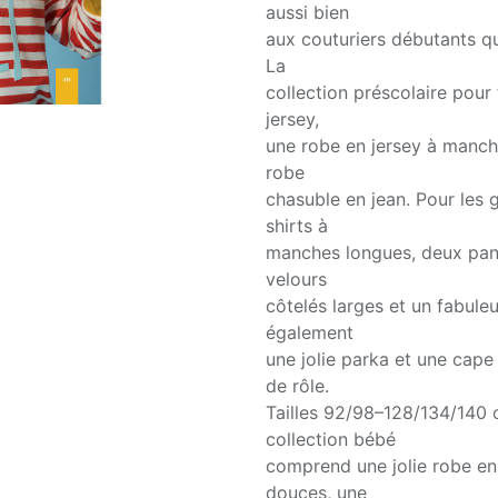
aussi bien
aux couturiers débutants qu
La
collection préscolaire pour
jersey,
une robe en jersey à manche
robe
chasuble en jean. Pour les
shirts à
manches longues, deux pan
velours
côtelés larges et un fabule
également
une jolie parka et une cape
de rôle.
Tailles 92/98–128/134/14
collection bébé
comprend une jolie robe en
douces, une