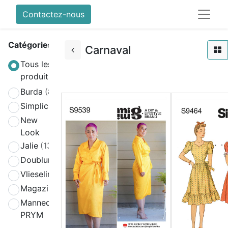
Contactez-nous
Catégories
Carnaval
Tous les
produits
Burda
(808)
Simplicity
(580)
New
(270)
Look
Jalie
(139)
Doublure
(2)
Vlieseline
(64)
Magazines
(19)
Mannequin
(4)
PRYM