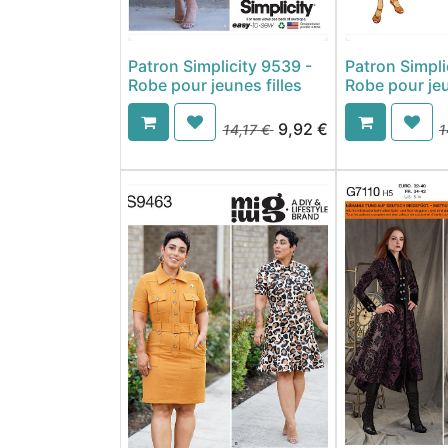
Patron Simplicity 9539 -
Patron Simpli
Robe pour jeunes filles
Robe pour jeu
9,92
€
14,17
€
1