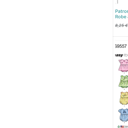
Patro
Robe 
8,25
€