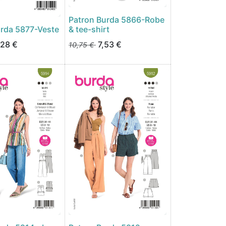
Patron Burda 5866-Robe
urda 5877-Veste
& tee-shirt
,28
€
7,53
€
10,75
€