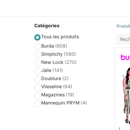
Accueil
Boutique
Achat Rapide
Conta
Catégories
Produi
Tous les produits
Burda
(808)
Simplicity
(580)
New Look
(270)
Jalie
(141)
Doublure
(2)
Vlieseline
(64)
Magazines
(19)
Mannequin PRYM
(4)