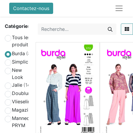
Contactez-nous
Catégories
Tous les
produits
Burda
(808)
Simplicity
(580)
New
(270)
Look
Jalie
(141)
Doublure
(2)
Vlieseline
(64)
Magazines
(19)
Mannequin
(4)
PRYM