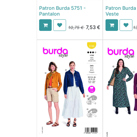
Patron Burda 5751 -
Patron Burda
Pantalon
Veste
7,53
€
10,75
€
1