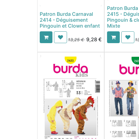
Patron Burda
Patron Burda Carnaval
2415 - Dégui
2414 - Déguisement
Pingouin & c
Pingouin et Clown enfant
Mixte
9,28
€
13,25
€
1