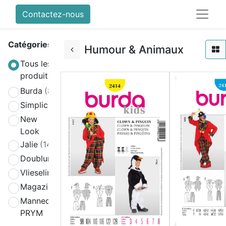
Contactez-nous
Catégories
Humour & Animaux
Tous les
produits
Burda
(808)
Simplicity
(580)
New
(270)
Look
Jalie
(141)
Doublure
(2)
Vlieseline
(64)
Magazines
(19)
Mannequin
(4)
PRYM