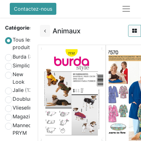
Contactez-nous
Catégories
Animaux
Tous les
produits
Burda
(808)
Simplicity
(580)
New
(270)
Look
Jalie
(139)
Doublure
(2)
Vlieseline
(64)
Magazines
(19)
Mannequin
(4)
PRYM