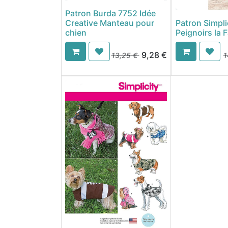
Patron Burda 7752 Idée
Creative Manteau pour
Patron Simpli
chien
Peignoirs la F
9,28
€
13,25
€
1