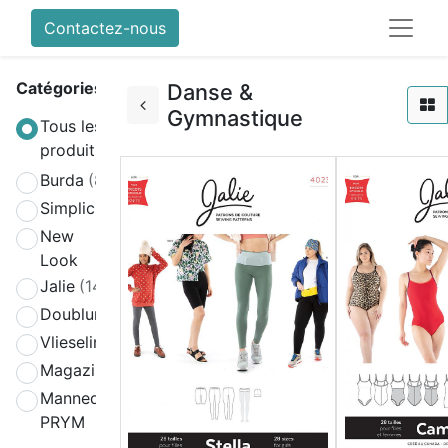
Contactez-nous
Catégories
Danse &
Gymnastique
Tous les
produits
Burda
(808)
Simplicity
(580)
New
(270)
Look
Jalie
(141)
Doublure
(2)
Vlieseline
(64)
Magazines
(19)
Mannequin
(4)
PRYM