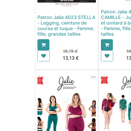
Patron Jalie 
Patron Jalie 4023 STELLA
CAMILLE - Ju
- Legging, ceinture de
et unitard à b
course et tuque - Femme,
- Femme, fill
fille, grandes tailles
tailles
18,75
€
18
13,13
€
13